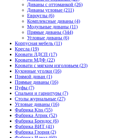
Диваны с оттоманкой
(26)
Диваны угловые
(211)
Евроуглы
(6)
Комплексные диваны
(4)
Модульные диваны
(11)
Прямые диваны
(344)
Угловые диваны
(6)
Корпусная мебель
(11)
Кресла
(19)
Кровати ЛДСП
(17)
Кровати МДФ
(22)
Кровати с мягким изголовьем
(23)
Кухонные уголки
(16)
Прямой диван
(1)
Прямые диваны
(16)
Пуфы
(7)
Спальни и гарнитуры
(7)
Столы журнальные
(27)
Угловые диваны
(16)
Фабрика Kiss
(55)
Фабрика Атрик
(52)
Фабрика Брендос
(6)
Фабрика ВИТ
(41)
Фабрика Глория
(2)
Фабрика Идеал
(60)