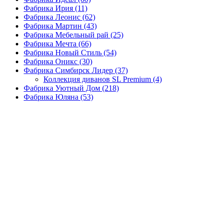
Фабрика Ирия
(11)
Фабрика Леонис
(62)
Фабрика Мартин
(43)
Фабрика Мебельный рай
(25)
Фабрика Мечта
(66)
Фабрика Новый Стиль
(54)
Фабрика Оникс
(30)
Фабрика Симбирск Лидер
(37)
Коллекция диванов SL Premium
(4)
Фабрика Уютный Дом
(218)
Фабрика Юляна
(53)