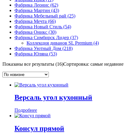
Фабрика Леонис
(62)
Фабрика Мартин
(43)
Фабрика Мебельный рай
(25)
Фабрика Мечта
(66)
Фабрика Новый Стиль
(54)
Фабрика Оникс
(30)
Фабрика Симбирск Лидер
(37)
Коллекция диванов SL Premium
(4)
Фабрика Уютный Дом
(218)
Фабрика Юляна
(53)
Показаны все результаты (16)
Сортировка: самые недавние
Версаль угол кухонный
Подробнее
Консул прямой