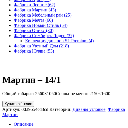
Фабрика Леонис
(62)
Фабрика Мартин
(43)
Фабрика Мебельный рай
(25)
Фабрика Мечта
(66)
Фабрика Новый Стиль
(54)
Фабрика Оникс
(30)
Фабрика Симбирск Лидер
(37)
Коллекция диванов SL Premium
(4)
Фабрика Уютный Дом
(218)
Фабрика Юляна
(53)
Мартин ‒ 14/1
Общий габарит: 2560×1050Спальное место: 2150×1600
Купить в 1 клик
Артикул:
0d39554cd3cd
Категории:
Диваны угловые
,
Фабрика
Мартин
Описание