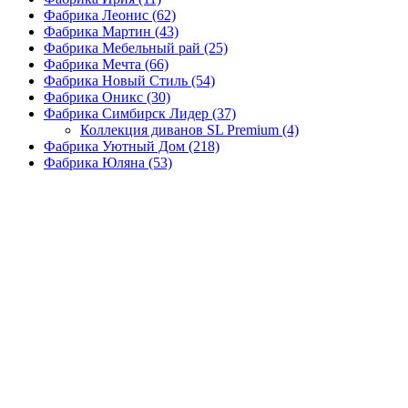
Фабрика Леонис
(62)
Фабрика Мартин
(43)
Фабрика Мебельный рай
(25)
Фабрика Мечта
(66)
Фабрика Новый Стиль
(54)
Фабрика Оникс
(30)
Фабрика Симбирск Лидер
(37)
Коллекция диванов SL Premium
(4)
Фабрика Уютный Дом
(218)
Фабрика Юляна
(53)