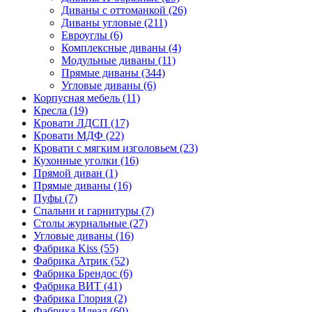
Диваны с оттоманкой
(26)
Диваны угловые
(211)
Евроуглы
(6)
Комплексные диваны
(4)
Модульные диваны
(11)
Прямые диваны
(344)
Угловые диваны
(6)
Корпусная мебель
(11)
Кресла
(19)
Кровати ЛДСП
(17)
Кровати МДФ
(22)
Кровати с мягким изголовьем
(23)
Кухонные уголки
(16)
Прямой диван
(1)
Прямые диваны
(16)
Пуфы
(7)
Спальни и гарнитуры
(7)
Столы журнальные
(27)
Угловые диваны
(16)
Фабрика Kiss
(55)
Фабрика Атрик
(52)
Фабрика Брендос
(6)
Фабрика ВИТ
(41)
Фабрика Глория
(2)
Фабрика Идеал
(60)