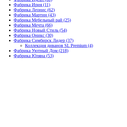
Фабрика Ирия
(11)
Фабрика Леонис
(62)
Фабрика Мартин
(43)
Фабрика Мебельный рай
(25)
Фабрика Мечта
(66)
Фабрика Новый Стиль
(54)
Фабрика Оникс
(30)
Фабрика Симбирск Лидер
(37)
Коллекция диванов SL Premium
(4)
Фабрика Уютный Дом
(218)
Фабрика Юляна
(53)