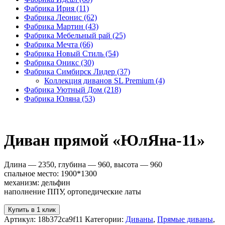
Фабрика Ирия
(11)
Фабрика Леонис
(62)
Фабрика Мартин
(43)
Фабрика Мебельный рай
(25)
Фабрика Мечта
(66)
Фабрика Новый Стиль
(54)
Фабрика Оникс
(30)
Фабрика Симбирск Лидер
(37)
Коллекция диванов SL Premium
(4)
Фабрика Уютный Дом
(218)
Фабрика Юляна
(53)
Диван прямой «ЮлЯна-11»
Длина — 2350, глубина — 960, высота — 960
спальное место: 1900*1300
механизм: дельфин
наполнение ППУ, ортопедические латы
Купить в 1 клик
Артикул:
18b372ca9f11
Категории:
Диваны
,
Прямые диваны
,