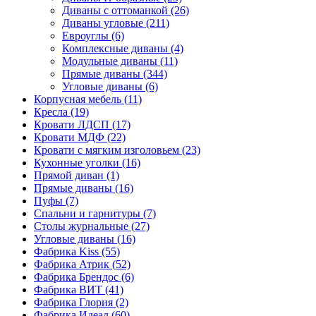
Диваны с оттоманкой
(26)
Диваны угловые
(211)
Евроуглы
(6)
Комплексные диваны
(4)
Модульные диваны
(11)
Прямые диваны
(344)
Угловые диваны
(6)
Корпусная мебель
(11)
Кресла
(19)
Кровати ЛДСП
(17)
Кровати МДФ
(22)
Кровати с мягким изголовьем
(23)
Кухонные уголки
(16)
Прямой диван
(1)
Прямые диваны
(16)
Пуфы
(7)
Спальни и гарнитуры
(7)
Столы журнальные
(27)
Угловые диваны
(16)
Фабрика Kiss
(55)
Фабрика Атрик
(52)
Фабрика Брендос
(6)
Фабрика ВИТ
(41)
Фабрика Глория
(2)
Фабрика Идеал
(60)