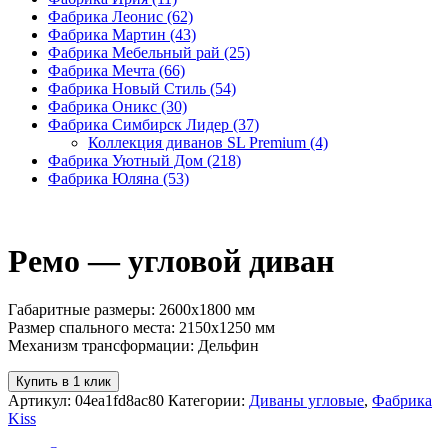
Фабрика Леонис
(62)
Фабрика Мартин
(43)
Фабрика Мебельный рай
(25)
Фабрика Мечта
(66)
Фабрика Новый Стиль
(54)
Фабрика Оникс
(30)
Фабрика Симбирск Лидер
(37)
Коллекция диванов SL Premium
(4)
Фабрика Уютный Дом
(218)
Фабрика Юляна
(53)
Ремо — угловой диван
Габаритные размеры: 2600х1800 мм
Размер спального места: 2150х1250 мм
Механизм трансформации: Дельфин
Купить в 1 клик
Артикул:
04ea1fd8ac80
Категории:
Диваны угловые
,
Фабрика
Kiss