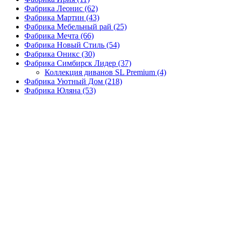
Фабрика Леонис
(62)
Фабрика Мартин
(43)
Фабрика Мебельный рай
(25)
Фабрика Мечта
(66)
Фабрика Новый Стиль
(54)
Фабрика Оникс
(30)
Фабрика Симбирск Лидер
(37)
Коллекция диванов SL Premium
(4)
Фабрика Уютный Дом
(218)
Фабрика Юляна
(53)