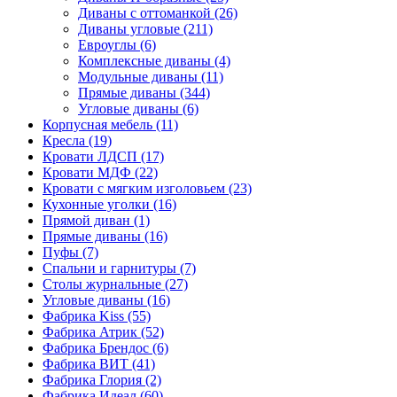
Диваны с оттоманкой
(26)
Диваны угловые
(211)
Евроуглы
(6)
Комплексные диваны
(4)
Модульные диваны
(11)
Прямые диваны
(344)
Угловые диваны
(6)
Корпусная мебель
(11)
Кресла
(19)
Кровати ЛДСП
(17)
Кровати МДФ
(22)
Кровати с мягким изголовьем
(23)
Кухонные уголки
(16)
Прямой диван
(1)
Прямые диваны
(16)
Пуфы
(7)
Спальни и гарнитуры
(7)
Столы журнальные
(27)
Угловые диваны
(16)
Фабрика Kiss
(55)
Фабрика Атрик
(52)
Фабрика Брендос
(6)
Фабрика ВИТ
(41)
Фабрика Глория
(2)
Фабрика Идеал
(60)