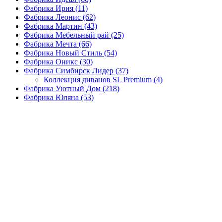
Фабрика Ирия
(11)
Фабрика Леонис
(62)
Фабрика Мартин
(43)
Фабрика Мебельный рай
(25)
Фабрика Мечта
(66)
Фабрика Новый Стиль
(54)
Фабрика Оникс
(30)
Фабрика Симбирск Лидер
(37)
Коллекция диванов SL Premium
(4)
Фабрика Уютный Дом
(218)
Фабрика Юляна
(53)