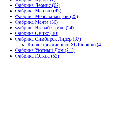
Фабрика Леонис
(62)
Фабрика Мартин
(43)
Фабрика Мебельный рай
(25)
Фабрика Мечта
(66)
Фабрика Новый Стиль
(54)
Фабрика Оникс
(30)
Фабрика Симбирск Лидер
(37)
Коллекция диванов SL Premium
(4)
Фабрика Уютный Дом
(218)
Фабрика Юляна
(53)