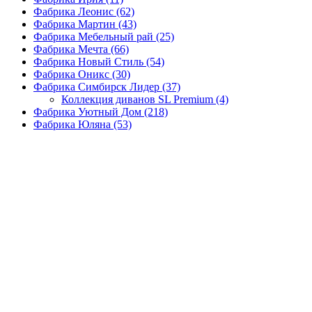
Фабрика Леонис
(62)
Фабрика Мартин
(43)
Фабрика Мебельный рай
(25)
Фабрика Мечта
(66)
Фабрика Новый Стиль
(54)
Фабрика Оникс
(30)
Фабрика Симбирск Лидер
(37)
Коллекция диванов SL Premium
(4)
Фабрика Уютный Дом
(218)
Фабрика Юляна
(53)