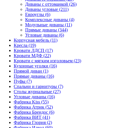
Диваны с оттоманкой
(26)
Диваны угловые
(211)
Евроуглы
(6)
Комплексные диваны
(4)
Модульные диваны
(11)
Прямые диваны
(344)
Угловые диваны
(6)
Корпусная мебель
(11)
Кресла
(19)
Кровати ЛДСП
(17)
Кровати МДФ
(22)
Кровати с мягким изголовьем
(23)
Кухонные уголки
(16)
Прямой диван
(1)
Прямые диваны
(16)
Пуфы
(7)
Спальни и гарнитуры
(7)
Столы журнальные
(27)
Угловые диваны
(16)
Фабрика Kiss
(55)
Фабрика Атрик
(52)
Фабрика Брендос
(6)
Фабрика ВИТ
(41)
Фабрика Глория
(2)
Фабрика Идеал
(60)