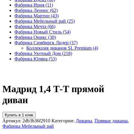
Фабрика Ирия
(11)
Фабрика Леонис
(62)
Фабрика Мартин
(43)
Фабрика Мебельный рай
(25)
Фабрика Мечта
(66)
Фабрика Новый Стиль
(54)
Фабрика Оникс
(30)
Фабрика Симбирск Лидер
(37)
Коллекция диванов SL Premium
(4)
Фабрика Уютный Дом
(218)
Фабрика Юляна
(53)
Мадрид 1,4 Т-Т прямой
диван
Купить в 1 клик
Артикул:
2db3b36f2910
Категории:
Диваны
,
Прямые диваны
,
Фабрика Мебельный рай