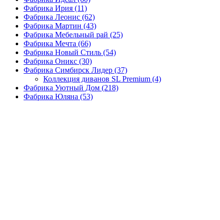
Фабрика Ирия
(11)
Фабрика Леонис
(62)
Фабрика Мартин
(43)
Фабрика Мебельный рай
(25)
Фабрика Мечта
(66)
Фабрика Новый Стиль
(54)
Фабрика Оникс
(30)
Фабрика Симбирск Лидер
(37)
Коллекция диванов SL Premium
(4)
Фабрика Уютный Дом
(218)
Фабрика Юляна
(53)