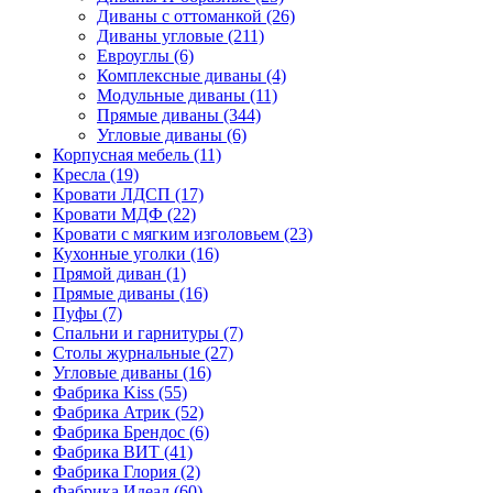
Диваны с оттоманкой
(26)
Диваны угловые
(211)
Евроуглы
(6)
Комплексные диваны
(4)
Модульные диваны
(11)
Прямые диваны
(344)
Угловые диваны
(6)
Корпусная мебель
(11)
Кресла
(19)
Кровати ЛДСП
(17)
Кровати МДФ
(22)
Кровати с мягким изголовьем
(23)
Кухонные уголки
(16)
Прямой диван
(1)
Прямые диваны
(16)
Пуфы
(7)
Спальни и гарнитуры
(7)
Столы журнальные
(27)
Угловые диваны
(16)
Фабрика Kiss
(55)
Фабрика Атрик
(52)
Фабрика Брендос
(6)
Фабрика ВИТ
(41)
Фабрика Глория
(2)
Фабрика Идеал
(60)