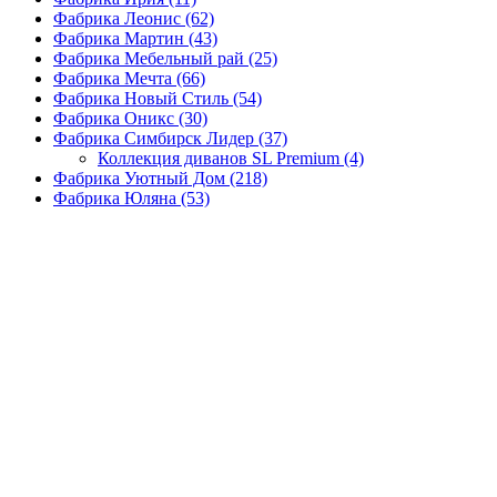
Фабрика Леонис
(62)
Фабрика Мартин
(43)
Фабрика Мебельный рай
(25)
Фабрика Мечта
(66)
Фабрика Новый Стиль
(54)
Фабрика Оникс
(30)
Фабрика Симбирск Лидер
(37)
Коллекция диванов SL Premium
(4)
Фабрика Уютный Дом
(218)
Фабрика Юляна
(53)