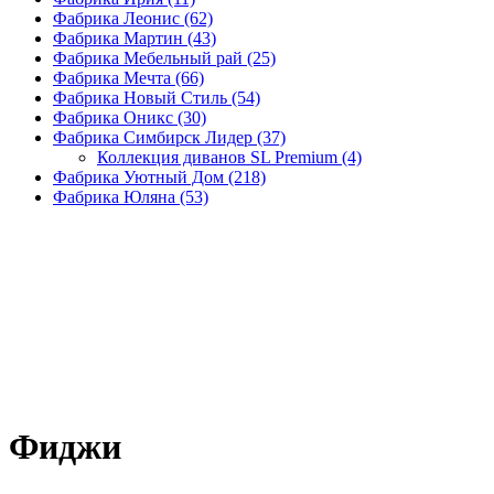
Фабрика Леонис
(62)
Фабрика Мартин
(43)
Фабрика Мебельный рай
(25)
Фабрика Мечта
(66)
Фабрика Новый Стиль
(54)
Фабрика Оникс
(30)
Фабрика Симбирск Лидер
(37)
Коллекция диванов SL Premium
(4)
Фабрика Уютный Дом
(218)
Фабрика Юляна
(53)
Фиджи