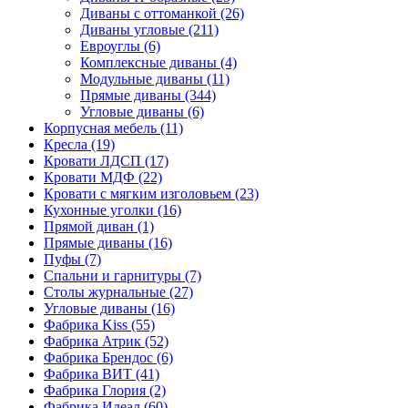
Диваны с оттоманкой
(26)
Диваны угловые
(211)
Евроуглы
(6)
Комплексные диваны
(4)
Модульные диваны
(11)
Прямые диваны
(344)
Угловые диваны
(6)
Корпусная мебель
(11)
Кресла
(19)
Кровати ЛДСП
(17)
Кровати МДФ
(22)
Кровати с мягким изголовьем
(23)
Кухонные уголки
(16)
Прямой диван
(1)
Прямые диваны
(16)
Пуфы
(7)
Спальни и гарнитуры
(7)
Столы журнальные
(27)
Угловые диваны
(16)
Фабрика Kiss
(55)
Фабрика Атрик
(52)
Фабрика Брендос
(6)
Фабрика ВИТ
(41)
Фабрика Глория
(2)
Фабрика Идеал
(60)