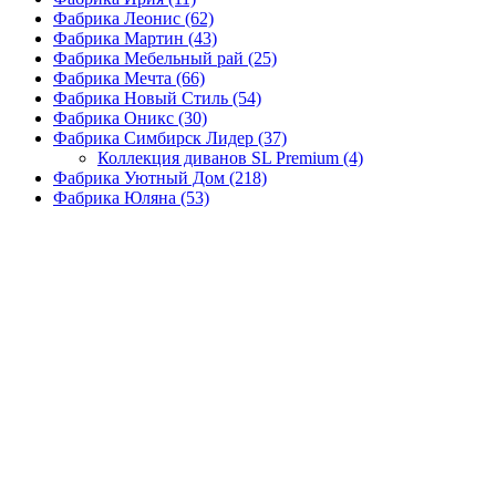
Фабрика Леонис
(62)
Фабрика Мартин
(43)
Фабрика Мебельный рай
(25)
Фабрика Мечта
(66)
Фабрика Новый Стиль
(54)
Фабрика Оникс
(30)
Фабрика Симбирск Лидер
(37)
Коллекция диванов SL Premium
(4)
Фабрика Уютный Дом
(218)
Фабрика Юляна
(53)