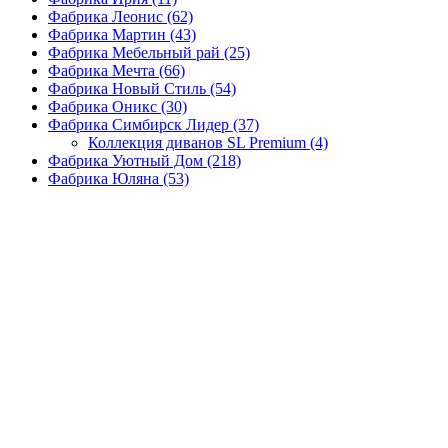
Фабрика Леонис
(62)
Фабрика Мартин
(43)
Фабрика Мебельный рай
(25)
Фабрика Мечта
(66)
Фабрика Новый Стиль
(54)
Фабрика Оникс
(30)
Фабрика Симбирск Лидер
(37)
Коллекция диванов SL Premium
(4)
Фабрика Уютный Дом
(218)
Фабрика Юляна
(53)