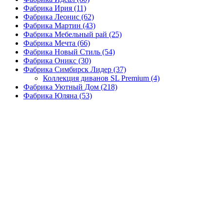
Фабрика Ирия
(11)
Фабрика Леонис
(62)
Фабрика Мартин
(43)
Фабрика Мебельный рай
(25)
Фабрика Мечта
(66)
Фабрика Новый Стиль
(54)
Фабрика Оникс
(30)
Фабрика Симбирск Лидер
(37)
Коллекция диванов SL Premium
(4)
Фабрика Уютный Дом
(218)
Фабрика Юляна
(53)