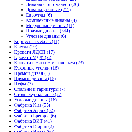
Диваны с оттоманкой
(26)
Диваны угловые
(211)
Евроуглы
(6)
Комплексные диваны
(4)
Модульные диваны
(11)
Прямые диваны
(344)
Угловые диваны
(6)
Корпусная мебель
(11)
Кресла
(19)
Кровати ЛДСП
(17)
Кровати МДФ
(22)
Кровати с мягким изголовьем
(23)
Кухонные уголки
(16)
Прямой диван
(1)
Прямые диваны
(16)
Пуфы
(7)
Спальни и гарнитуры
(7)
Столы журнальные
(27)
Угловые диваны
(16)
Фабрика Kiss
(55)
Фабрика Атрик
(52)
Фабрика Брендос
(6)
Фабрика ВИТ
(41)
Фабрика Глория
(2)
Фабрика Идеал
(60)