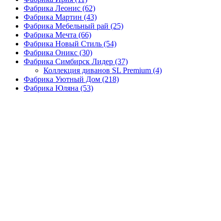
Фабрика Леонис
(62)
Фабрика Мартин
(43)
Фабрика Мебельный рай
(25)
Фабрика Мечта
(66)
Фабрика Новый Стиль
(54)
Фабрика Оникс
(30)
Фабрика Симбирск Лидер
(37)
Коллекция диванов SL Premium
(4)
Фабрика Уютный Дом
(218)
Фабрика Юляна
(53)