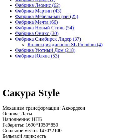
Фабрика Леонис
(62)
Фабрика Мартин
(43)
Фабрика Мебельный рай
(25)
Фабрика Мечта
(66)
Фабрика Новый Стиль
(54)
Фабрика Оникс
(30)
Фабрика Симбирск Лидер
(37)
Коллекция диванов SL Premium
(4)
Фабрика Уютный Дом
(218)
Фабрика Юляна
(53)
Сакура Style
Механизм трансформации: Аккордеон
Основа: Латы
Наполнение: НПБ
Габариты: 1690*1050*850
Спальное место: 1470*2100
Бельевой ящик: есть